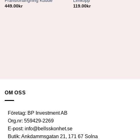
Fransförlängning Kudde
Limkopp
449.00
kr
119.00
kr
OM OSS
Företag:
BP Investment AB
Org.nr:
559429-2269
E-post:
info@bellsskonhet.se
Butik:
Ankdammsgatan 21, 171 67 Solna